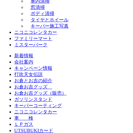
車内清掃
窓清掃
ボディ清掃
タイヤとホイール
キーパー施工写真
ニコニコレンタカー
ファミリーマート
ミスターバーク
新着情報
会社案内
キャンペーン情報
打吹天女伝説
お倉とお吉の紹介
お倉お吉グッズ
お倉お吉グッズ（販売）
ガソリンスタンド
キーパーコーティング
ニコニコレンタカー
車 検
ＬＰガス
UTSUBUKIカード