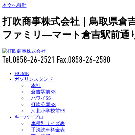
本文へ移動
打吹商事株式会社｜鳥取県倉
ファミリ―マート倉吉駅前通
Tel.0858-26-2521 Fax.
0858-26-2580
HOME
ガソリンスタンド
本社
倉吉駅前SS
ハワイSS
打吹公園SS
河北小学校前SS
キーパープロ
車種別サイズ表
手洗洗車料金表